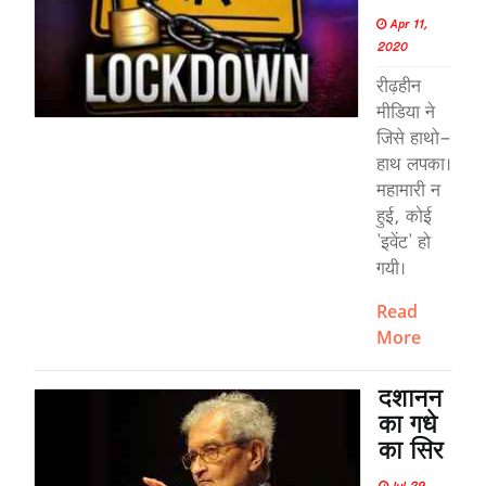
Apr 11,
2020
रीढ़हीन
मीडिया ने
जिसे हाथो-
हाथ लपका।
महामारी न
हुई, कोई
'इवेंट' हो
गयी।
Read
More
दशानन
का गधे
का सिर